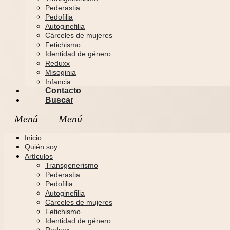
Pederastia
Pedofilia
Autoginefilia
Cárceles de mujeres
Fetichismo
Identidad de género
Reduxx
Misoginia
Infancia
Contacto
Buscar
Inicio
Quién soy
Artículos
Transgenerismo
Pederastia
Pedofilia
Autoginefilia
Cárceles de mujeres
Fetichismo
Identidad de género