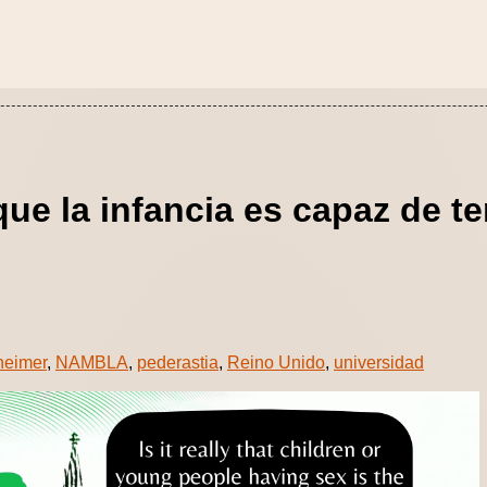
ue la infancia es capaz de te
heimer
,
NAMBLA
,
pederastia
,
Reino Unido
,
universidad