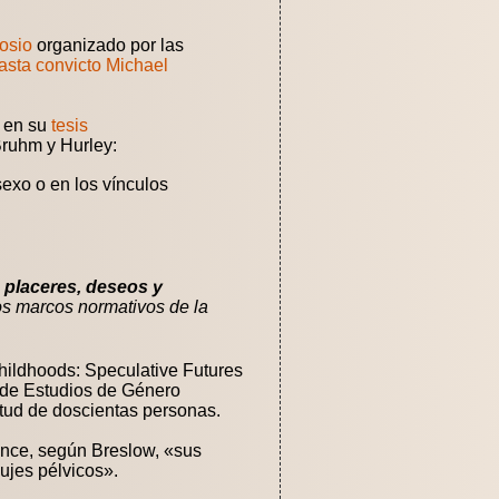
osio
organizado por las
asta convicto Michael
o en su
tesis
ruhm y Hurley:
sexo o en los vínculos
s placeres, deseos y
los marcos normativos de la
hildhoods: Speculative Futures
r de Estudios de Género
itud de doscientas personas.
ance, según Breslow, «sus
ujes pélvicos».