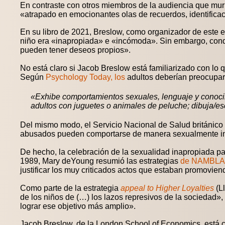
En contraste con otros miembros de la audiencia que murm
«atrapado en emocionantes olas de recuerdos, identifica
En su libro de 2021, Breslow, como organizador de este e
niño era «inapropiada» e «incómoda». Sin embargo, cond
pueden tener deseos propios».
No está claro si Jacob Breslow está familiarizado con lo q
Según
Psychology Today, los
adultos deberían preocupars
«Exhibe comportamientos sexuales, lenguaje y conocimi
adultos con juguetes o animales de peluche; dibuja/es
Del mismo modo, el Servicio Nacional de Salud británico 
abusados pueden comportarse de manera sexualmente ina
De hecho, la celebración de la sexualidad inapropiada par
1989, Mary deYoung resumió las estrategias
de NAMBLA
justificar los muy criticados actos que estaban promovien
Como parte de la estrategia
appeal to Higher Loyalties
(L
de los niños de (…) los lazos represivos de la sociedad»
lograr ese objetivo más amplio».
Jacob Breslow, de la London School of Economics, está co