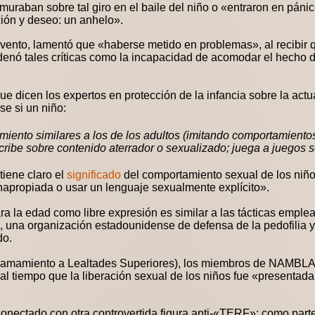
uraban sobre tal giro en el baile del niño o «entraron en páni
ción y deseo: un anhelo».
vento, lamentó que «haberse metido en problemas», al recibir q
enó tales críticas como la incapacidad de acomodar el hecho d
ue dicen los expertos en protección de la infancia sobre la actu
e si un niño:
ento similares a los de los adultos (imitando comportamientos
cribe sobre contenido aterrador o sexualizado; juega a juegos s
tiene claro el
significado
del comportamiento sexual de los niño
propiada o usar un lenguaje sexualmente explícito».
a la edad como libre expresión es similar a las tácticas emplea
, una organización estadounidense de defensa de la pedofilia y
do.
lamamiento a Lealtades Superiores),
los miembros de NAMBLA a
, al tiempo que la liberación sexual de los niños fue «presenta
nectado con otra controvertida figura anti-«TERF»: como parte 