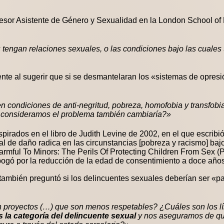
fesor Asistente de Género y Sexualidad en la London School of
 tengan relaciones sexuales, o las condiciones bajo las cuales
te al sugerir que si se desmantelaran los «sistemas de opresió
n condiciones de anti-negritud, pobreza, homofobia y transfobia
e consideramos el problema también cambiaría?»
pirados en el libro de Judith Levine de 2002, en el que escribi
 de daño radica en las circunstancias [pobreza y racismo] bajo
mful To Minors: The Perils Of Protecting Children From Sex (P
bogó por la reducción de la edad de consentimiento a doce años
 también preguntó si los delincuentes sexuales deberían ser «pa
 proyectos (…) que son menos respetables? ¿Cuáles son los l
la categoría del delincuente sexual
y nos aseguramos de qu