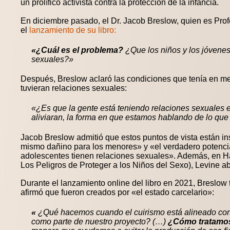
un prolífico activista contra la protección de la infancia.
En diciembre pasado, el Dr. Jacob Breslow, quien es Pro
el
lanzamiento de su libro:
«¿Cuál es el problema?
¿Que los niños y los jóvenes
sexuales?»
Después, Breslow aclaró las condiciones que tenía en men
tuvieran relaciones sexuales:
«¿Es que la gente está teniendo relaciones sexuales e
aliviaran, la forma en que estamos hablando de lo qu
Jacob Breslow admitió que estos puntos de vista están ins
mismo dañino para los menores» y «el verdadero potencial
adolescentes tienen relaciones sexuales». Además, en Har
Los Peligros de Proteger a los Niños del Sexo), Levine a
Durante el lanzamiento online del libro en 2021, Breslow
afirmó que fueron creados por «el estado carcelario»:
«
¿Qué hacemos cuando el cuirismo está alineado con
como parte de nuestro proyecto? (…)
¿Cómo tratamos 