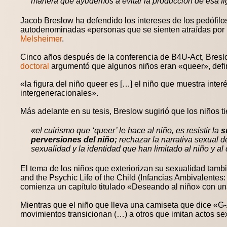
manera que ayudemos a evitar la producción de esa fig
Jacob Breslow ha defendido los intereses de los pedófil
autodenominadas «personas que se sienten atraídas por
Melsheimer
.
Cinco años después de la conferencia de B4U-Act, Breslo
doctoral
argumentó que algunos niños eran «queer», defi
«la figura del niño queer es […] el niño que muestra inter
intergeneracionales».
Más adelante en su tesis, Breslow sugirió que los niños 
«el cuirismo que ‘queer’ le hace al niño, es resistir la
s
perversiones del niño;
rechazar la narrativa sexual d
sexualidad y la identidad que han limitado al niño y al
El tema de los niños que exteriorizan su sexualidad tam
and the Psychic Life of the Child (Infancias Ambivalentes
comienza un capítulo titulado «Deseando al niño» con una
Mientras que el niño que lleva una camiseta que dice «G
movimientos transicionan (…) a otros que imitan actos se