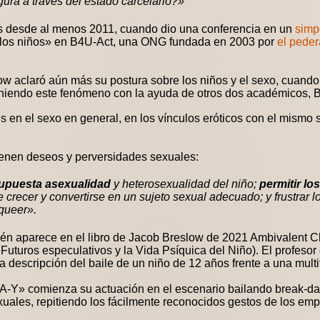
ura a través del estado carcelario?»
os desde al menos 2011, cuando dio una conferencia en un
simp
 los niños» en B4U-Act, una ONG fundada en 2003 por
el peder
w aclaró aún más su postura sobre los niños y el sexo, cuand
niendo este fenómeno con la ayuda de otros dos académicos, B
és en el sexo en general, en los vínculos eróticos con el mismo 
tienen deseos y perversidades sexuales:
upuesta asexualidad
y heterosexualidad del niño;
permitir lo
e crecer y convertirse en un sujeto sexual adecuado; y frustrar 
 queer».
bién aparece en el libro de Jacob Breslow de 2021 Ambivalent C
: Futuros especulativos y la Vida Psíquica del Niño). El profeso
 descripción del baile de un niño de 12 años frente a una mult
-A-Y» comienza su actuación en el escenario bailando break-d
xuales, repitiendo los fácilmente reconocidos gestos de los emp