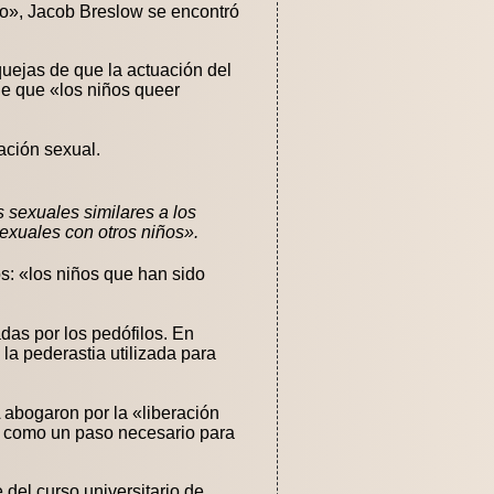
co», Jacob Breslow se encontró
uejas de que la actuación del
e que «los niños queer
ación sexual.
 sexuales similares a los
exuales con otros niños».
s: «los niños que han sido
das por los pedófilos. En
la pederastia utilizada para
bogaron por la «liberación
da como un paso necesario para
del curso universitario de