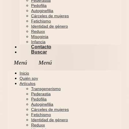
Pederastia
Pedofilia
Autoginefilia
Cárceles de mujeres
Fetichismo
Identidad de género
Reduxx
Misoginia
Infancia
Contacto
Buscar
Inicio
Quién soy
Artículos
Transgenerismo
Pederastia
Pedofilia
Autoginefilia
Cárceles de mujeres
Fetichismo
Identidad de género
Reduxx