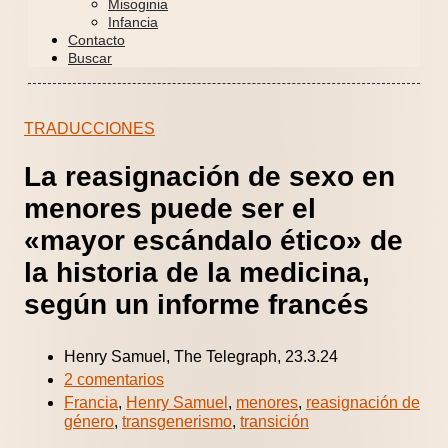
Misoginia
Infancia
Contacto
Buscar
TRADUCCIONES
La reasignación de sexo en
menores puede ser el
«mayor escándalo ético» de
la historia de la medicina,
según un informe francés
Henry Samuel, The Telegraph, 23.3.24
2 comentarios
Francia
,
Henry Samuel
,
menores
,
reasignación de
género
,
transgenerismo
,
transición