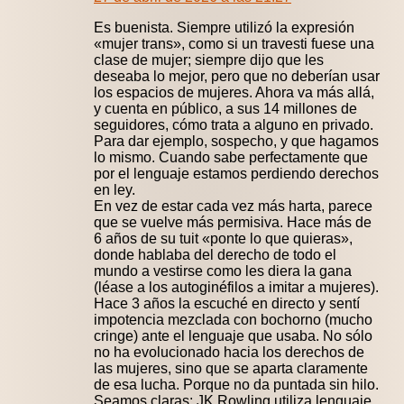
Es buenista. Siempre utilizó la expresión
«mujer trans», como si un travesti fuese una
clase de mujer; siempre dijo que les
deseaba lo mejor, pero que no deberían usar
los espacios de mujeres. Ahora va más allá,
y cuenta en público, a sus 14 millones de
seguidores, cómo trata a alguno en privado.
Para dar ejemplo, sospecho, y que hagamos
lo mismo. Cuando sabe perfectamente que
por el lenguaje estamos perdiendo derechos
en ley.
En vez de estar cada vez más harta, parece
que se vuelve más permisiva. Hace más de
6 años de su tuit «ponte lo que quieras»,
donde hablaba del derecho de todo el
mundo a vestirse como les diera la gana
(léase a los autoginéfilos a imitar a mujeres).
Hace 3 años la escuché en directo y sentí
impotencia mezclada con bochorno (mucho
cringe) ante el lenguaje que usaba. No sólo
no ha evolucionado hacia los derechos de
las mujeres, sino que se aparta claramente
de esa lucha. Porque no da puntada sin hilo.
Seamos claras: JK Rowling utiliza lenguaje