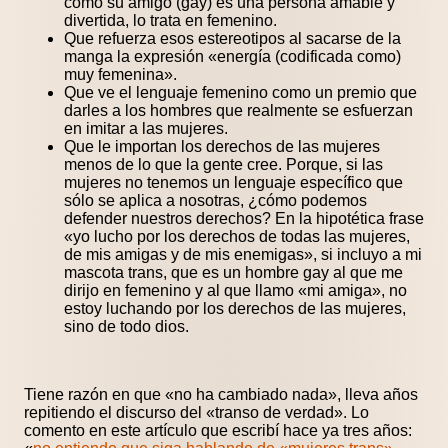
como su amigo (gay) es una persona amable y
divertida, lo trata en femenino.
Que refuerza esos estereotipos al sacarse de la
manga la expresión «energía (codificada como)
muy femenina».
Que ve el lenguaje femenino como un premio que
darles a los hombres que realmente se esfuerzan
en imitar a las mujeres.
Que le importan los derechos de las mujeres
menos de lo que la gente cree. Porque, si las
mujeres no tenemos un lenguaje específico que
sólo se aplica a nosotras, ¿cómo podemos
defender nuestros derechos? En la hipotética frase
«yo lucho por los derechos de todas las mujeres,
de mis amigas y de mis enemigas», si incluyo a mi
mascota trans, que es un hombre gay al que me
dirijo en femenino y al que llamo «mi amiga», no
estoy luchando por los derechos de las mujeres,
sino de todo dios.
Tiene razón en que «no ha cambiado nada», lleva años
repitiendo el discurso del «transo de verdad». Lo
comento en este artículo que escribí hace ya tres años: