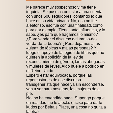
Me parece muy sospechoso y me tiene
inquieta. Se puso a contestar a una cuenta
con unos 500 seguidores, contando lo que
hace en su vida privada. No, eso no fue
aleatoriso, eso fue con una finalidad, como
para dar ejemplo. Tiene tanta influencia, y lo
sabe, ¿es para que hagamos lo mismo?
¿Para vender el discurso del transo-de-
verdá-de-la-buena? ¿Para dejarnos a las
«ultra» de fóbicas y malas personas? Y
luego el apoyo de la legión de tibias que no
quieren la abolición de la ley de
reconocimiento de género, tantas abogadas
y mujeres de leyes. Algo huele a podrido en
el Reino Unido.
Espero estar equivocada, porque las
repercusiones de ese discurso
transgenerista que hace ya sin esconderse,
van a ser para nosotras, las mujeres de a
pie.
No, no ha entendido nada. Supongo porque
en realidad, no le afecta. (inciso para darle
kudos por Beira’s Place, una cosa no quita a
la otra).