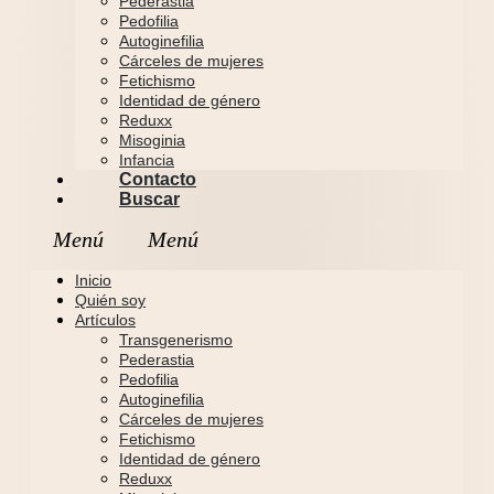
Pederastia
Pedofilia
Autoginefilia
Cárceles de mujeres
Fetichismo
Identidad de género
Reduxx
Misoginia
Infancia
Contacto
Buscar
Inicio
Quién soy
Artículos
Transgenerismo
Pederastia
Pedofilia
Autoginefilia
Cárceles de mujeres
Fetichismo
Identidad de género
Reduxx