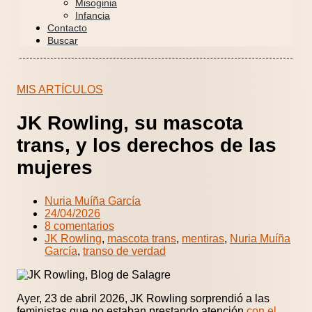
Misoginia
Infancia
Contacto
Buscar
MIS ARTÍCULOS
JK Rowling, su mascota
trans, y los derechos de las
mujeres
Nuria Muíña García
24/04/2026
8 comentarios
JK Rowling
,
mascota trans
,
mentiras
,
Nuria Muíña
García
,
transo de verdad
Ayer, 23 de abril 2026, JK Rowling sorprendió a las
feministas que no estaban prestando atención
con el