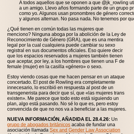
A todos aquellos que se oponen a que @jk_rowling uti
a un amigo. Llevo años formando parte de un grupo p
como yo. Algunos usan pronombres de género correcto
y algunos alternan. No pasa nada. No tenemos por qu
¿Qué tienen en común todas las mujeres que
menciono? Ninguna aboga por la abolición de la Ley de
Reconocimiento de Género (GRA), que es una mentira
legal por la cual cualquiera puede cambiar su sexo
registral en sus documentos oficiales. Eso quiere decir
que los espacios reservados a mujeres también tienen
que aceptar, por ley, a los hombres que tienen una F de
female (mujer) en la casilla «género» o sexo.
Estoy viendo cosas que me hacen pensar en un ataque
concertado. El post de Rowling era completamente
innecesario, lo escribió en respuesta al post de un
transgenerista para decir que sí, que «las mujeres trans
existen». Me parece que todo esto está siguiendo un
plan, algo está pasando. No sé lo que es, pero estoy
convencida de que no nos va a beneficiar a las mujeres.
NUEVA INFORMACIÓN, AÑADIDA EL 28.4.26:
Un
grupo de abogados británicos
acaba de fundar una
asociación llamada
Sex and Gender Law Association