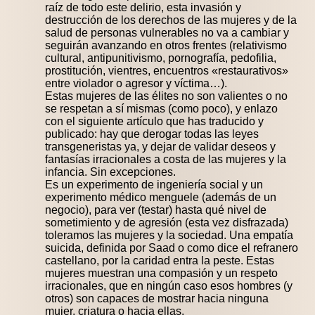
raíz de todo este delirio, esta invasión y
destrucción de los derechos de las mujeres y de la
salud de personas vulnerables no va a cambiar y
seguirán avanzando en otros frentes (relativismo
cultural, antipunitivismo, pornografía, pedofilia,
prostitución, vientres, encuentros «restaurativos»
entre violador o agresor y víctima…).
Estas mujeres de las élites no son valientes o no
se respetan a sí mismas (como poco), y enlazo
con el siguiente artículo que has traducido y
publicado: hay que derogar todas las leyes
transgeneristas ya, y dejar de validar deseos y
fantasías irracionales a costa de las mujeres y la
infancia. Sin excepciones.
Es un experimento de ingeniería social y un
experimento médico menguele (además de un
negocio), para ver (testar) hasta qué nivel de
sometimiento y de agresión (esta vez disfrazada)
toleramos las mujeres y la sociedad. Una empatía
suicida, definida por Saad o como dice el refranero
castellano, por la caridad entra la peste. Estas
mujeres muestran una compasión y un respeto
irracionales, que en ningún caso esos hombres (y
otros) son capaces de mostrar hacia ninguna
mujer, criatura o hacia ellas.