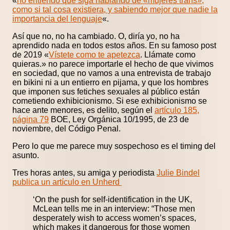
«
no entiendo que siga hablando de «mujeres trans»,
como si tal cosa existiera, y sabiendo mejor que nadie la
importancia del lenguaje
«.
Así que no, no ha cambiado. O, diría yo, no ha
aprendido nada en todos estos años. En su famoso post
de 2019 «
Vístete como te apetezca
. Llámate como
quieras.» no parece importarle el hecho de que vivimos
en sociedad, que no vamos a una entrevista de trabajo
en bikini ni a un entierro en pijama, y que los hombres
que imponen sus fetiches sexuales al público están
cometiendo exhibicionismo. Si ese exhibicionismo se
hace ante menores, es delito, según el
artículo 185,
página 79
BOE, Ley Orgánica 10/1995, de 23 de
noviembre, del Código Penal.
Pero lo que me parece muy sospechoso es el timing del
asunto.
Tres horas antes, su amiga y periodista
Julie Bindel
publica un artículo en Unherd
‘On the push for self-identification in the UK,
McLean tells me in an interview: “Those men
desperately wish to access women’s spaces,
which makes it dangerous for those women