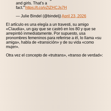
and girls. That’s a
fact.”’
https://t.co/vZtZHCJs7H
— Julie Bindel (@bindelj)
April 23, 2026
El artículo es una elegía a un travesti, su amigo
«Claudia», un gay que se castró en los 80 y que se
arrepintió inmediatamente. Por supuesto, usa
pronombres femeninos para referirse a él, lo llama «su
amiga», habla de «transición» y de su vida «como
mujer».
Otra vez el concepto de «trutrans», «transo de verdad»: