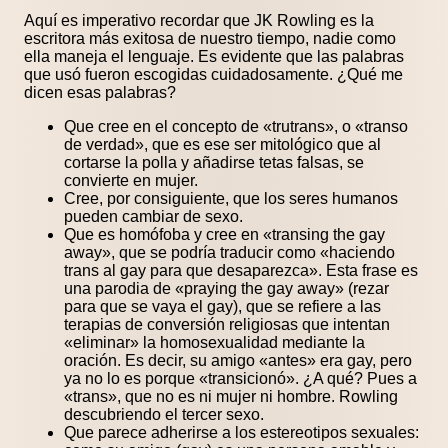
Aquí es imperativo recordar que JK Rowling es la
escritora más exitosa de nuestro tiempo, nadie como
ella maneja el lenguaje. Es evidente que las palabras
que usó fueron escogidas cuidadosamente. ¿Qué me
dicen esas palabras?
Que cree en el concepto de «trutrans», o «transo
de verdad», que es ese ser mitológico que al
cortarse la polla y añadirse tetas falsas, se
convierte en mujer.
Cree, por consiguiente, que los seres humanos
pueden cambiar de sexo.
Que es homófoba y cree en «transing the gay
away», que se podría traducir como «haciendo
trans al gay para que desaparezca». Esta frase es
una parodia de «praying the gay away» (rezar
para que se vaya el gay), que se refiere a las
terapias de conversión religiosas que intentan
«eliminar» la homosexualidad mediante la
oración. Es decir, su amigo «antes» era gay, pero
ya no lo es porque «transicionó». ¿A qué? Pues a
«trans», que no es ni mujer ni hombre. Rowling
descubriendo el tercer sexo.
Que parece adherirse a los estereotipos sexuales: