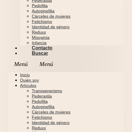
Pederastia
Pedofilia
Autoginefilia
Cárceles de mujeres
Fetichismo
Identidad de género
Reduxx
Misoginia
Infancia
Contacto
Buscar
Inicio
Quién soy
Artículos
Transgenerismo
Pederastia
Pedofilia
Autoginefilia
Cárceles de mujeres
Fetichismo
Identidad de género
Reduxx